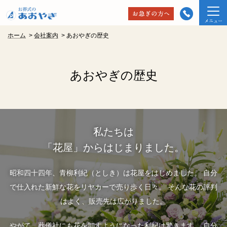
ホーム
>
会社案内
>
あおやぎの歴史
あおやぎの歴史
私たちは
「花屋」からはじまりました。
昭和四十四年、青柳利紀（としき）は花屋をはじめました。
自分
で仕入れた新鮮な花をリヤカーで売り歩く日々。 そんな花の評判
はよく、販売先は広がりました。
やがて、葬儀社にも花を卸すようになった利紀は驚きます。
自分