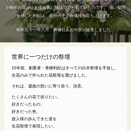
が納めた花が、とても高い値段で売られていたのです。
強い疑問
を感じた利紀は、自分の手で葬儀社を立ち上げます。
昭和五十一年八月、葬儀社あおやぎが誕生しました。
世界に一つだけの祭壇
15年前、創業者・青柳利紀はすべての白木祭壇を手放し、
生花のみで作られた花祭壇を選びました。
それは、遺族の想いに寄り添う、決意。
たくさんの花で送りたい。
好きだったもの、
好きだった色、
故人様の歩んできた道を
生花祭壇で表現したい。