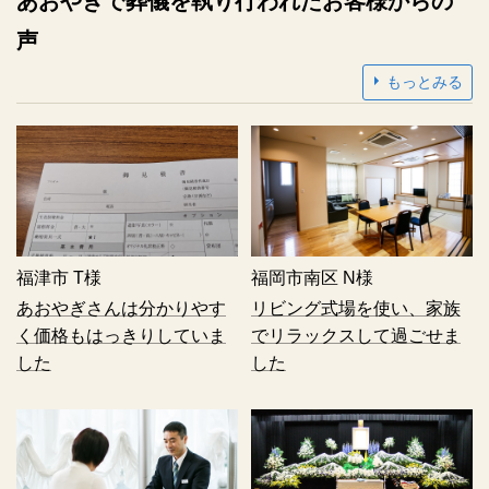
あおやぎで葬儀を執り行われたお客様からの
声
もっとみる
福津市
T様
福岡市南区
N様
あおやぎさんは分かりやす
リビング式場を使い、家族
く価格もはっきりしていま
でリラックスして過ごせま
した
した