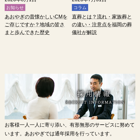
お知らせ
コラム
あおやぎの昔懐かしいCMを
直葬とは？流れ・家族葬と
ご存じですか？地域の皆さ
の違い・注意点を福岡の葬
まと歩んできた歴史
儀社が解説
お客様一人一人に寄り添い、有形無形のサービスに
努めて
います。あおやぎでは通年採用を行っています。