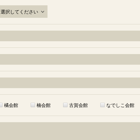
橘会館
楠会館
古賀会館
なでしこ会館