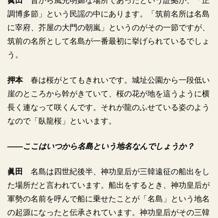
眞田
昔から風光明媚な場所であったという証拠が、「正
調博多節」という民謡の中にあります。「筑前名所は名島
に宰府、芥屋の大門の朝嵐」というのがその一節ですが、
筑前の名所として名島が一番最初に挙げられているでしょ
う。
押本
春は桜がとてもきれいです。城址公園から一段低い
崖のところから幹がきていて、桜の花が地を這うように横
長く連なって咲くんです。それが龍のふせている姿のよう
なので「臥龍桜」といいます。
――ここはいつから名島という地名なんでしょうか？
眞田
名島は四世紀後半、神功皇后が三韓遠征の船出をし
た場所だと言われています。船出をするとき、神功皇后が
軍勢の名前を呼んで船に乗せたことが「名島」という地名
の起源になったと伝承されています。神功皇后がその三韓