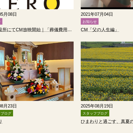
05月08日
2021年07月04日
せ
お知らせ
博多区役所にてCM放映開始｜「葬儀費用トラブル0」への取り組み
CM「父の人生編」
08月23日
2025年08月19日
フブログ
スタッフブログ
り
ひまわりと過ごす、真夏