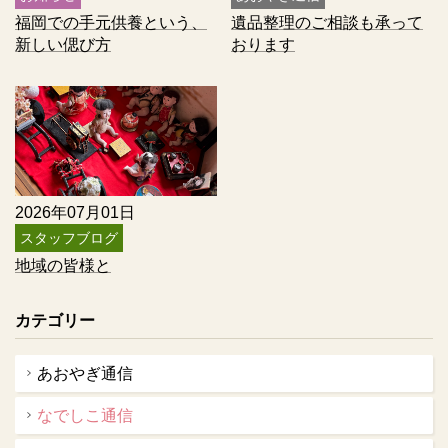
福岡での手元供養という、
遺品整理のご相談も承って
新しい偲び方
おります
2026年07月01日
スタッフブログ
地域の皆様と
カテゴリー
あおやぎ通信
なでしこ通信