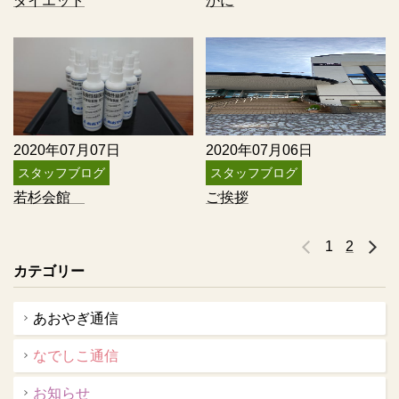
ダイエット
かに
2020年07月07日
2020年07月06日
スタッフブログ
スタッフブログ
若杉会館
ご挨拶
1
2
«
カテゴリー
あおやぎ通信
なでしこ通信
お知らせ