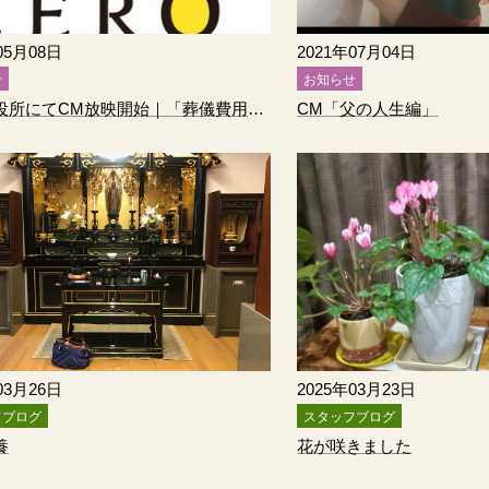
05月08日
2021年07月04日
せ
お知らせ
博多区役所にてCM放映開始｜「葬儀費用トラブル0」への取り組み
CM「父の人生編」
03月26日
2025年03月23日
フブログ
スタッフブログ
養
花が咲きました