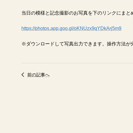
当日の模様と記念撮影のお写真を下のリンクにまと
https://photos.app.goo.gl/oKNUzx9qYDkArj5m9
※ダウンロードして写真出力できます。操作方法が
前の記事へ