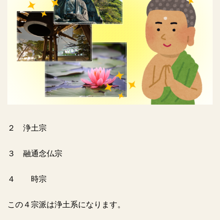
２ 浄土宗
３ 融通念仏宗
４ 時宗
この４宗派は浄土系になります。