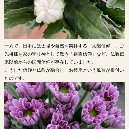
一方で、日本には太陽や自然を崇拝する「太陽信仰」、ご
先祖様を家の守り神として敬う「祖霊信仰」など、仏教伝
来以前からの民間信仰が存在していました。
こうした信仰と仏教が融合し、お彼岸という風習が根付い
たのです。