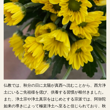
仏教では、秋分の日に太陽が真西へ沈むことから、西方浄
土にいるご先祖様を偲び、供養する習慣が根付きました。
また、浄土宗や浄土真宗をはじめとする宗派では、阿弥陀
如来の導きによって極楽浄土へ至ると信じられており、秋