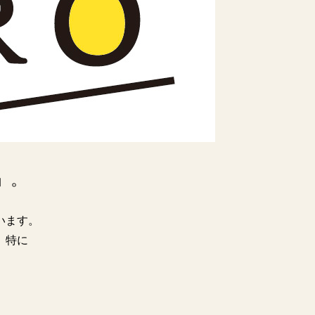
」。
います。
、特に