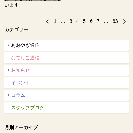
います
1
…
3
« 前へ
4
5
6
7
…
63
カテゴリー
あおやぎ通信
なでしこ通信
お知らせ
イベント
コラム
スタッフブログ
月別アーカイブ