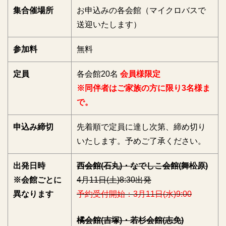
集合催場所
お申込みの各会館（マイクロバスで
送迎いたします）
参加料
無料
定員
各会館20名
会員様限定
※同伴者はご家族の方に限り3名様ま
で。
申込み締切
先着順で定員に達し次第、締め切り
いたします。予めご了承ください。
出発日時
西会館(石丸)・なでしこ会館(舞松原)
※会館ごとに
4月11日(土)8:30出発
異なります
予約受付開始：3月11日(水)9:00
橘会館(吉塚)・若杉会館(志免)