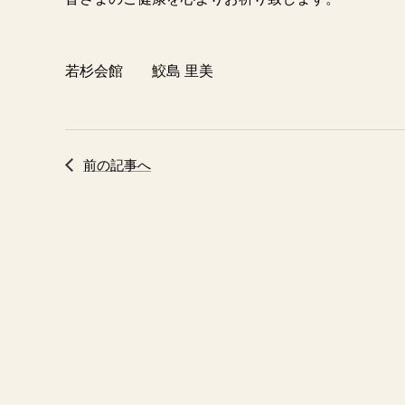
若杉会館 鮫島 里美
前の記事へ