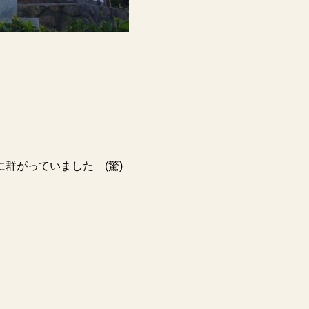
糖に群がっていました
(
驚
)