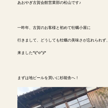
あおやぎ古賀会館営業部の松山です♪
一昨年、古賀のお客様と初めて牡蠣小屋に
行きまして、どうしても牡蠣の美味さが忘れられず
来ました
*\(^o^)/*
まずは地ビールを買いに杉能舎へ！