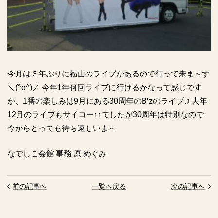
今月は３年ぶりに福山のライブがあるので行って来ま～す
＼(^o^)／ 今年1年何回ライブに行けるかなって感じです
が、1番の楽しみは9月にある30周年のB’zのライブ♫ 去年
12月のライブもサイコー↑↑でしたが30周年は特別なので
今からとっても待ち遠しいよ～
なでしこ会館 事務 原 めぐみ
前の記事へ
一覧へ戻る
次の記事へ