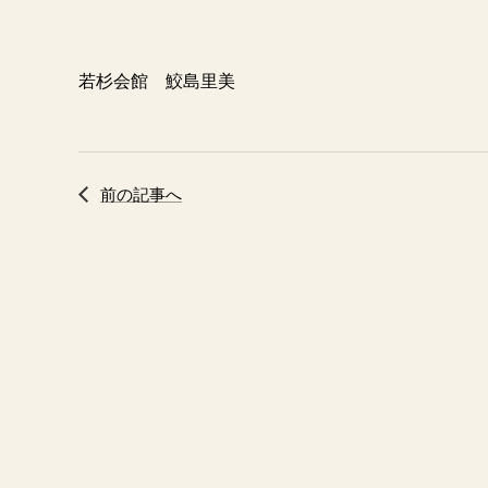
若杉会館 鮫島里美
前の記事へ