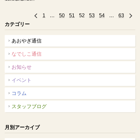
1
…
50
« 前へ
51
52
53
54
…
63
カテゴリー
あおやぎ通信
なでしこ通信
お知らせ
イベント
コラム
スタッフブログ
月別アーカイブ